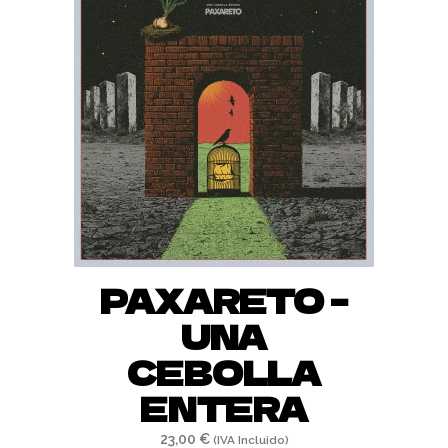
últimos
Este
PAXARETO –
producto
UNA
tiene
múltiples
CEBOLLA
variantes.
ENTERA
Las
opciones
23,00
€
(IVA Incluido)