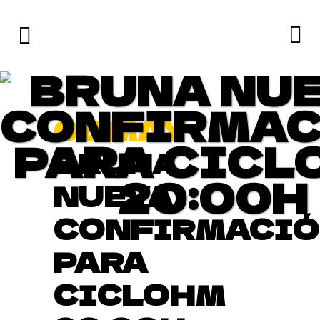
BRUNA NU
CONFIRMAC
06 MAY
PARA CICL
BRUNA
20:00H
NUEVA
CONFIRMACI
PARA
CICLOHM