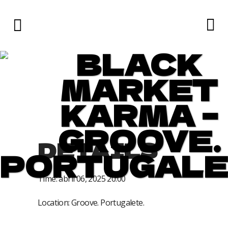
BLACK
MARKET
KARMA –
GROOVE.
DETAILS
PORTUGALE
Time:
abril 06, 2025 20:00
Location:
Groove. Portugalete.