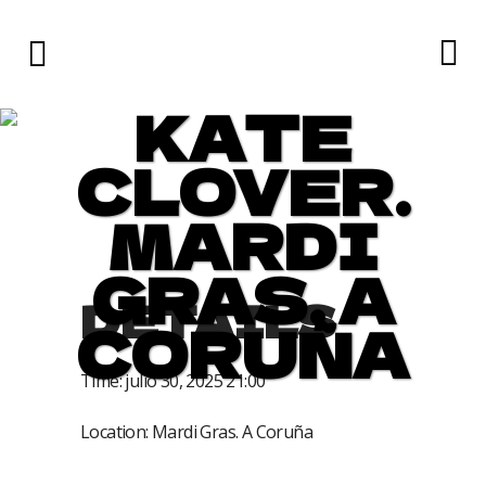
KATE
CLOVER.
MARDI
GRAS. A
DETAILS
CORUÑA
Time:
julio 30, 2025 21:00
Location:
Mardi Gras. A Coruña