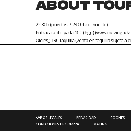
ABOUT TOU
22:30h (puertas) / 23:00h (concierto)
Entrada anticipada 16€ (+gg) (
www.movingticke
Oldies); 19€ taquilla (venta en taquilla sujeta a d
AVISOS LEGALES
PRIVACIDAD
COOKIES
CONDICIONES DE COMPRA
MAILING