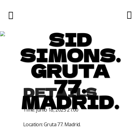
SID
SIMONS.
GRUTA
77.
DETAILS
MADRID.
Time:
junio 18, 2025 21:00
Location:
Gruta 77. Madrid.