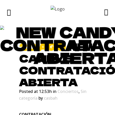
NEW CAND
CONTRATA
20 AGO
NEW
ABIERT
CANDYS
CONTRATACI
ABIERTA
Posted at 12:53h
in
Conciertos
,
Sin
categoría
by
casbah
CONTRATACIÓN