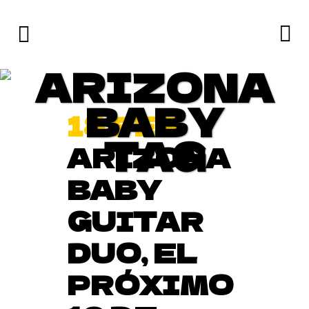
ARIZONA
BABY
18 FEB
TAG
ARIZONA
BABY
GUITAR
DUO, EL
PRÓXIMO