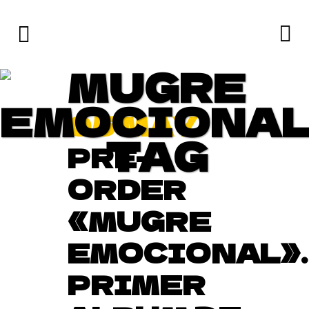
MUGRE
EMOCIONA
05 MAY
TAG
PRE-
ORDER
«MUGRE
EMOCIONAL».
PRIMER